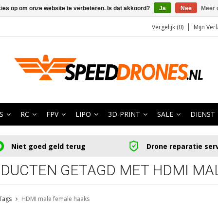
kies op om onze website te verbeteren. Is dat akkoord?
Ja
Nee
Meer 
Vergelijk (0)
Mijn Verl
S
RC
FPV
LIPO
3D-PRINT
SALE
DIENST
Niet goed geld terug
Drone reparatie ser
DUCTEN GETAGD MET HDMI MA
Tags
HDMI male female haaks