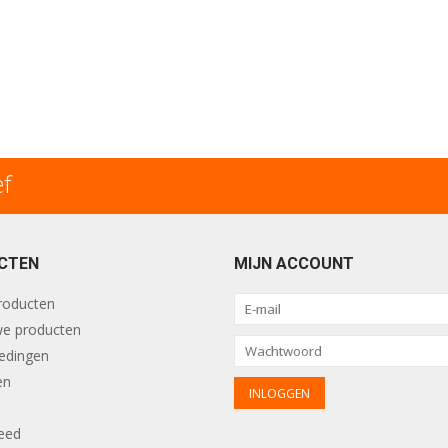
ef
CTEN
MIJN ACCOUNT
producten
e producten
edingen
en
eed