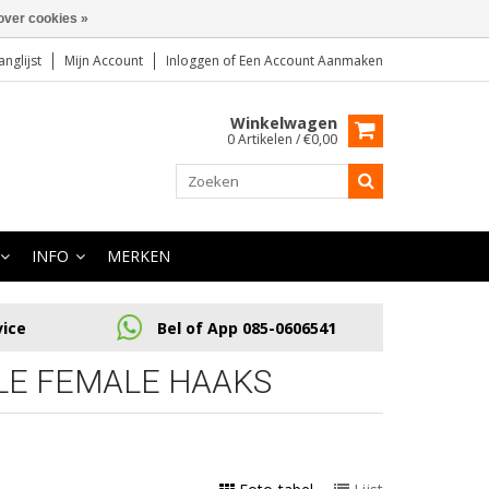
over cookies »
anglijst
Mijn Account
Inloggen
of
Een Account Aanmaken
Winkelwagen
0 Artikelen / €0,00
INFO
MERKEN
vice
Bel of App 085-0606541
LE FEMALE HAAKS