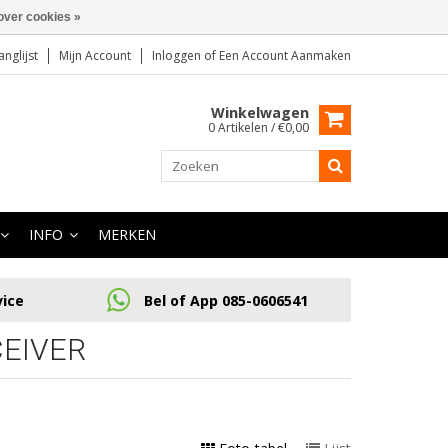
over cookies »
anglijst
Mijn Account
Inloggen
of
Een Account Aanmaken
Winkelwagen
0 Artikelen / €0,00
INFO
MERKEN
vice
Bel of App 085-0606541
EIVER