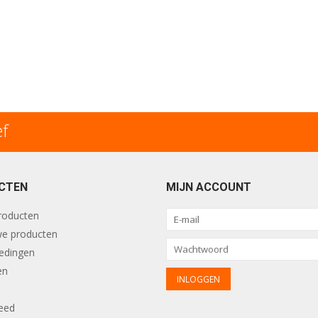
ef
CTEN
MIJN ACCOUNT
producten
e producten
edingen
en
eed