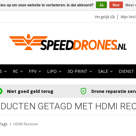
kies op om onze website te verbeteren. Is dat akkoord?
Ja
Nee
Meer 
Vergelijk (0)
Mijn Verl
S
RC
FPV
LIPO
3D-PRINT
SALE
DIENST
Niet goed geld terug
Drone reparatie ser
DUCTEN GETAGD MET HDMI REC
Tags
HDMI Receiver