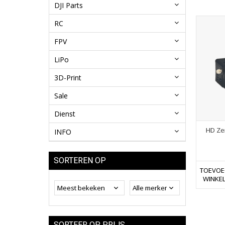
DJI Parts
RC
FPV
LiPo
3D-Print
Sale
Dienst
HD Ze
INFO
SORTEREN OP
TOEVOE
WINKE
SORTEER OP PRIJS