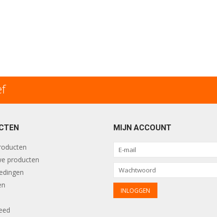
ef
CTEN
MIJN ACCOUNT
producten
e producten
edingen
en
eed