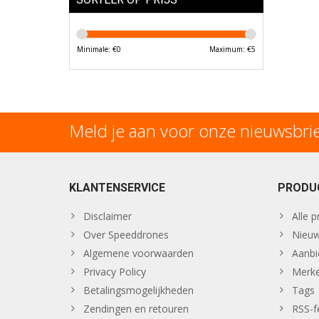
Minimale: €
0
Maximum: €
5
Meld je aan voor onze nieuwsbri
KLANTENSERVICE
PRODU
Disclaimer
Alle 
Over Speeddrones
Nieuw
Algemene voorwaarden
Aanbi
Privacy Policy
Merk
Betalingsmogelijkheden
Tags
Zendingen en retouren
RSS-f