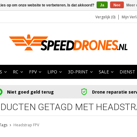
kies op om onze website te verbeteren. Is dat akkoord?
Ja
Nee
Meer 
Vergelijk (0)
Mijn Verl
S
RC
FPV
LIPO
3D-PRINT
SALE
DIENST
Niet goed geld terug
Drone reparatie ser
DUCTEN GETAGD MET HEADSTR
Tags
Headstrap FPV