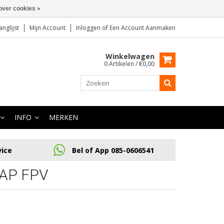
over cookies »
anglijst
Mijn Account
Inloggen
of
Een Account Aanmaken
Winkelwagen
0 Artikelen / €0,00
INFO
MERKEN
vice
Bel of App 085-0606541
AP FPV