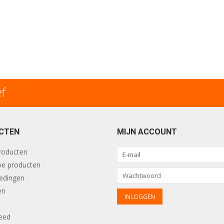
ef
CTEN
MIJN ACCOUNT
producten
e producten
edingen
en
eed