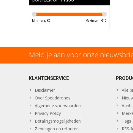
Minimale: €
0
Maximum: €
10
Meld je aan voor onze nieuwsbri
KLANTENSERVICE
PRODU
Disclaimer
Alle 
Over Speeddrones
Nieuw
Algemene voorwaarden
Aanbi
Privacy Policy
Merk
Betalingsmogelijkheden
Tags
Zendingen en retouren
RSS-f