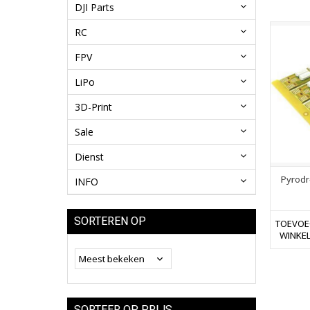
DJI Parts
RC
FPV
LiPo
3D-Print
Sale
Dienst
Pyrodr
INFO
SORTEREN OP
TOEVOE
WINKE
SORTEER OP PRIJS