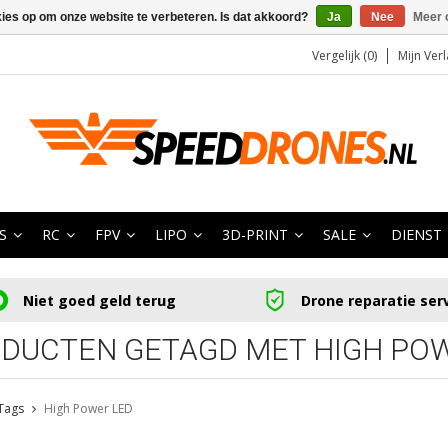
kies op om onze website te verbeteren. Is dat akkoord?
Ja
Nee
Meer 
Vergelijk (0)
Mijn Verl
S
RC
FPV
LIPO
3D-PRINT
SALE
DIENST
Niet goed geld terug
Drone reparatie ser
DUCTEN GETAGD MET HIGH PO
Tags
High Power LED