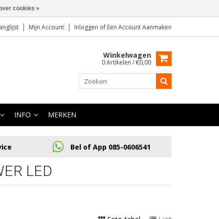
over cookies »
anglijst
Mijn Account
Inloggen
of
Een Account Aanmaken
Winkelwagen
0 Artikelen / €0,00
INFO
MERKEN
vice
Bel of App 085-0606541
WER LED