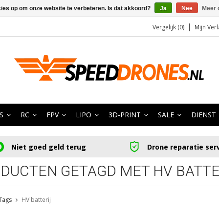
kies op om onze website te verbeteren. Is dat akkoord?
Ja
Nee
Meer 
Vergelijk (0)
Mijn Verl
S
RC
FPV
LIPO
3D-PRINT
SALE
DIENST
Niet goed geld terug
Drone reparatie ser
DUCTEN GETAGD MET HV BATTE
Tags
HV batterij