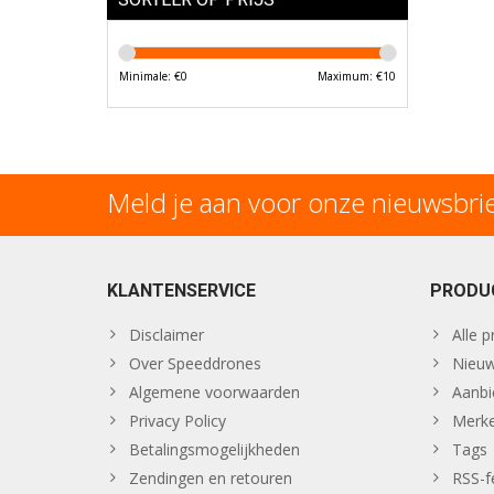
Minimale: €
0
Maximum: €
10
Meld je aan voor onze nieuwsbri
KLANTENSERVICE
PRODU
Disclaimer
Alle 
Over Speeddrones
Nieuw
Algemene voorwaarden
Aanbi
Privacy Policy
Merk
Betalingsmogelijkheden
Tags
Zendingen en retouren
RSS-f