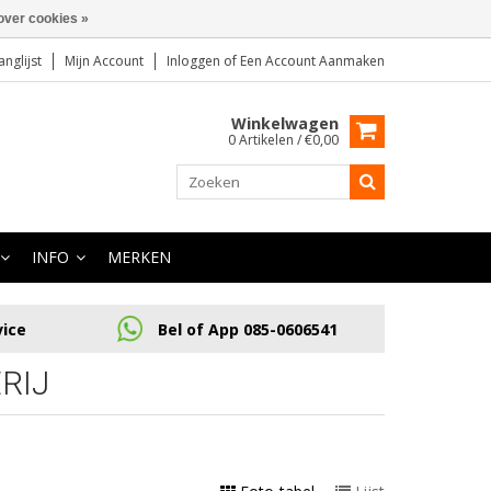
over cookies »
anglijst
Mijn Account
Inloggen
of
Een Account Aanmaken
Winkelwagen
0 Artikelen / €0,00
INFO
MERKEN
vice
Bel of App 085-0606541
RIJ