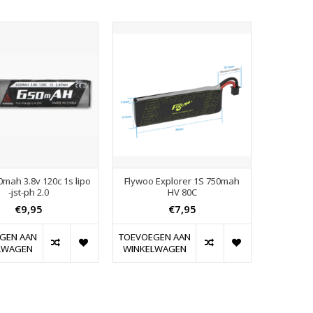
0mah 3.8v 120c 1s lipo
Flywoo Explorer 1S 750mah
-jst-ph 2.0
HV 80C
€9,95
€7,95
GEN AAN
TOEVOEGEN AAN
LWAGEN
WINKELWAGEN