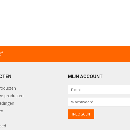
ef
CTEN
MIJN ACCOUNT
producten
e producten
edingen
en
eed