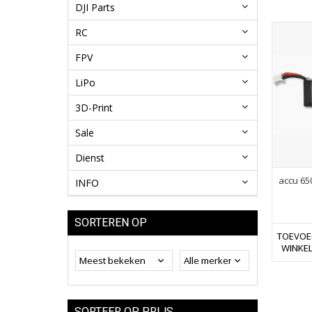
DJI Parts
RC
FPV
LiPo
3D-Print
Sale
Dienst
accu 65
INFO
SORTEREN OP
TOEVOE
WINKE
SORTEER OP PRIJS