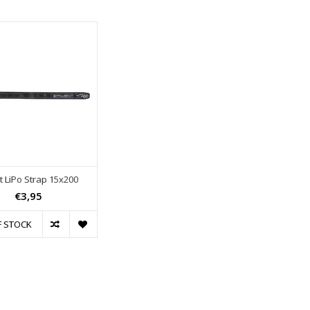
ht LiPo Strap 15x200
€3,95
F STOCK