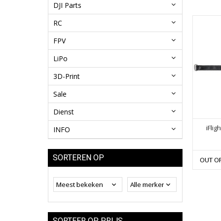
DJI Parts
RC
FPV
LiPo
3D-Print
Sale
Dienst
iFlig
INFO
SORTEREN OP
OUT O
SORTEER OP PRIJS