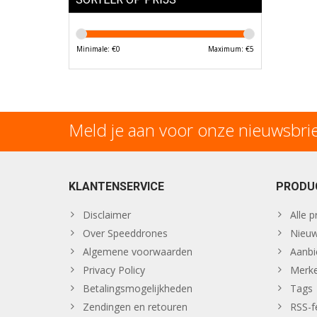
Minimale: €
0
Maximum: €
5
Meld je aan voor onze nieuwsbri
KLANTENSERVICE
PRODU
Disclaimer
Alle 
Over Speeddrones
Nieuw
Algemene voorwaarden
Aanbi
Privacy Policy
Merk
Betalingsmogelijkheden
Tags
Zendingen en retouren
RSS-f