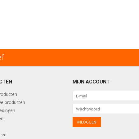
ef
CTEN
MIJN ACCOUNT
producten
e producten
edingen
en
eed