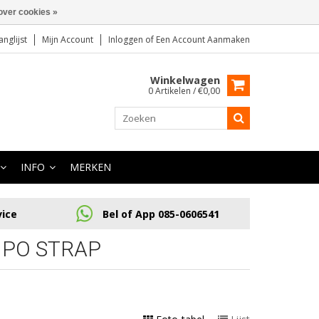
over cookies »
anglijst
Mijn Account
Inloggen
of
Een Account Aanmaken
Winkelwagen
0 Artikelen / €0,00
INFO
MERKEN
vice
Bel of App 085-0606541
IPO STRAP