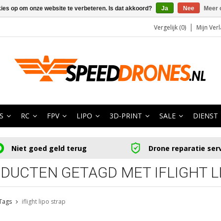
kies op om onze website te verbeteren. Is dat akkoord?
Ja
Nee
Meer 
Vergelijk (0)
Mijn Verl
S
RC
FPV
LIPO
3D-PRINT
SALE
DIENST
Niet goed geld terug
Drone reparatie ser
DUCTEN GETAGD MET IFLIGHT L
Tags
iflight lipo strap