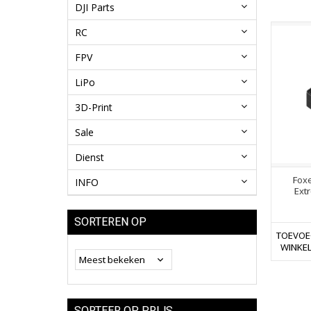
DJI Parts
RC
FPV
LiPo
3D-Print
Sale
Dienst
Fox
INFO
Ext
SORTEREN OP
TOEVOE
WINKE
SORTEER OP PRIJS