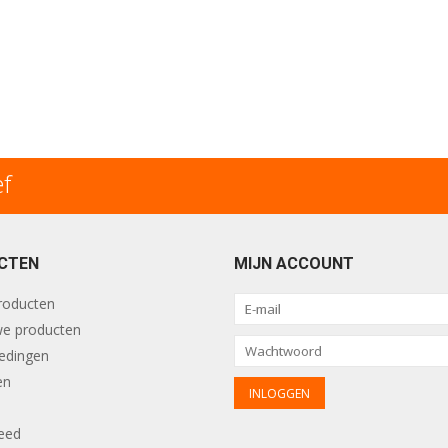
ef
CTEN
MIJN ACCOUNT
producten
e producten
edingen
en
eed