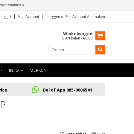
over cookies »
anglijst
Mijn Account
Inloggen
of
Een Account Aanmaken
Winkelwagen
0 Artikelen / €0,00
INFO
MERKEN
vice
Bel of App 085-0606541
MP