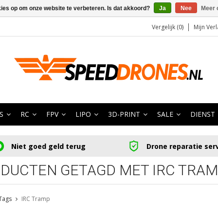
kies op om onze website te verbeteren. Is dat akkoord?
Ja
Nee
Meer 
Vergelijk (0)
Mijn Verl
S
RC
FPV
LIPO
3D-PRINT
SALE
DIENST
Niet goed geld terug
Drone reparatie ser
DUCTEN GETAGD MET IRC TRA
Tags
IRC Tramp