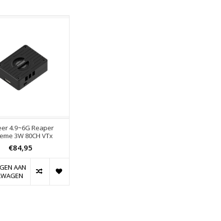
eer 4.9~6G Reaper
reme 3W 80CH VTx
€84,95
GEN AAN
LWAGEN