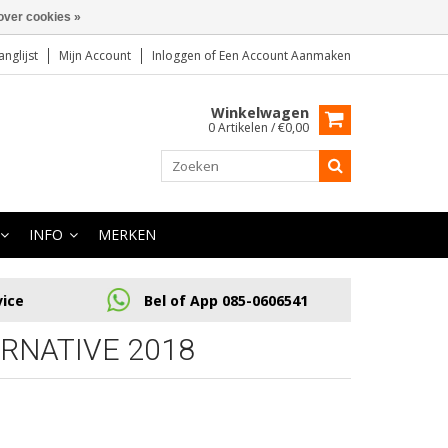
over cookies »
anglijst
Mijn Account
Inloggen
of
Een Account Aanmaken
Winkelwagen
0 Artikelen / €0,00
INFO
MERKEN
vice
Bel of App 085-0606541
RNATIVE 2018