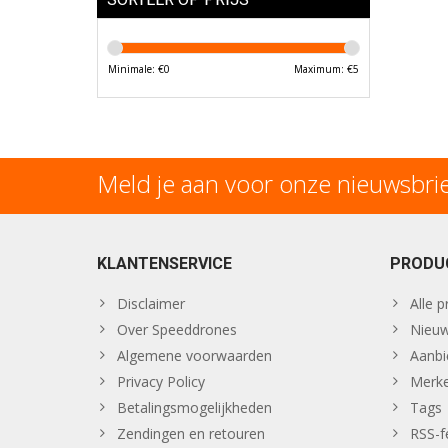
Minimale: €
0
Maximum: €
5
Meld je aan voor onze nieuwsbri
KLANTENSERVICE
PRODU
Disclaimer
Alle 
Over Speeddrones
Nieuw
Algemene voorwaarden
Aanbi
Privacy Policy
Merk
Betalingsmogelijkheden
Tags
Zendingen en retouren
RSS-f