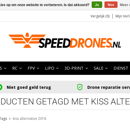
kies op om onze website te verbeteren. Is dat akkoord?
Ja
Nee
Meer 
Vergelijk (0)
Mijn Verl
S
RC
FPV
LIPO
3D-PRINT
SALE
DIENST
Niet goed geld terug
Drone reparatie ser
DUCTEN GETAGD MET KISS ALTE
Tags
kiss alternative 2018