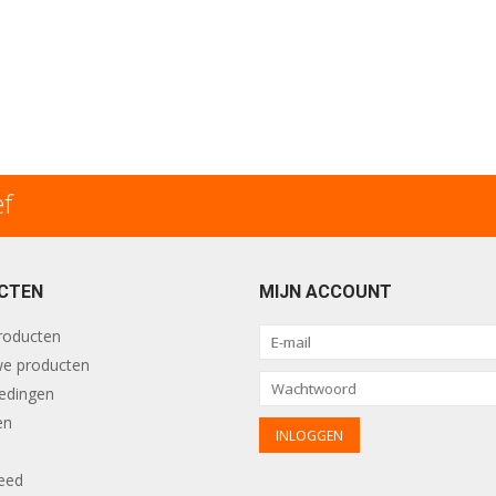
ef
CTEN
MIJN ACCOUNT
producten
e producten
edingen
en
eed