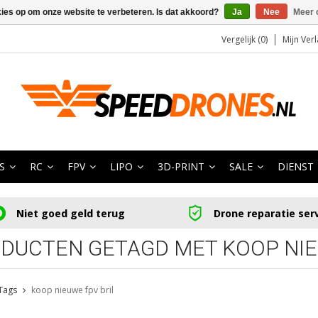
kies op om onze website te verbeteren. Is dat akkoord?
Ja
Nee
Meer 
Vergelijk (0)
Mijn Verl
S
RC
FPV
LIPO
3D-PRINT
SALE
DIENST
Niet goed geld terug
Drone reparatie ser
DUCTEN GETAGD MET KOOP NIE
Tags
koop nieuwe fpv bril