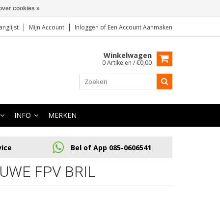
over cookies »
anglijst
Mijn Account
Inloggen
of
Een Account Aanmaken
Winkelwagen
0 Artikelen / €0,00
INFO
MERKEN
vice
Bel of App 085-0606541
UWE FPV BRIL