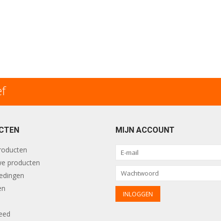
ef
CTEN
MIJN ACCOUNT
producten
e producten
edingen
en
eed