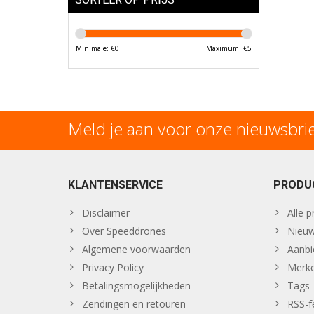
Minimale: €
0
Maximum: €
5
Meld je aan voor onze nieuwsbri
KLANTENSERVICE
PRODU
Disclaimer
Alle 
Over Speeddrones
Nieuw
Algemene voorwaarden
Aanbi
Privacy Policy
Merk
Betalingsmogelijkheden
Tags
Zendingen en retouren
RSS-f