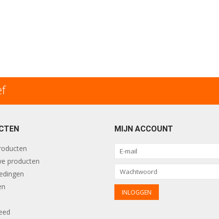
ef
CTEN
MIJN ACCOUNT
producten
e producten
edingen
en
eed