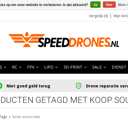
kies op om onze website te verbeteren. Is dat akkoord?
Ja
Nee
Meer 
Vergelijk (0)
Mijn Verl
S
RC
FPV
LIPO
3D-PRINT
SALE
DIENST
Niet goed geld terug
Drone reparatie ser
DUCTEN GETAGD MET KOOP SO
Tags
koop source two