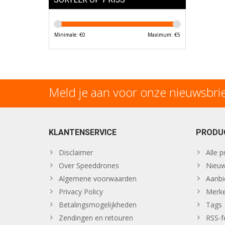
Minimale: €
0
Maximum: €
5
Meld je aan voor onze nieuwsbri
KLANTENSERVICE
PRODU
Disclaimer
Alle 
Over Speeddrones
Nieuw
Algemene voorwaarden
Aanbi
Privacy Policy
Merk
Betalingsmogelijkheden
Tags
Zendingen en retouren
RSS-f