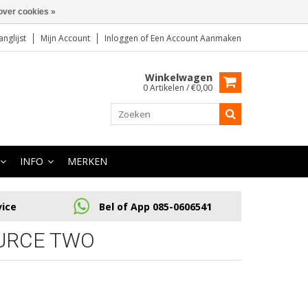
over cookies »
anglijst
Mijn Account
Inloggen
of
Een Account Aanmaken
Winkelwagen
0 Artikelen / €0,00
INFO
MERKEN
vice
Bel of App 085-0606541
URCE TWO