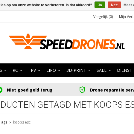
kies op om onze website te verbeteren. Is dat akkoord?
Ja
Nee
Meer 
Vergelijk (0)
Mijn Verl
S
RC
FPV
LIPO
3D-PRINT
SALE
DIENST
Niet goed geld terug
Drone reparatie ser
DUCTEN GETAGD MET KOOPS E
Tags
koops esc