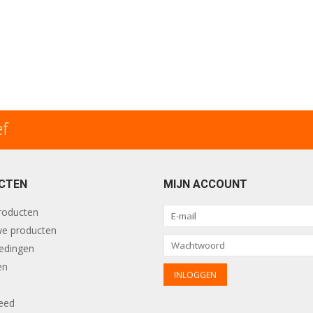
ef
CTEN
MIJN ACCOUNT
producten
e producten
edingen
en
eed