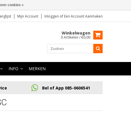
over cookies »
anglijst
Mijn Account
Inloggen
of
Een Account Aanmaken
Winkelwagen
0 Artikelen / €0,00
INFO
MERKEN
vice
Bel of App 085-0606541
SC