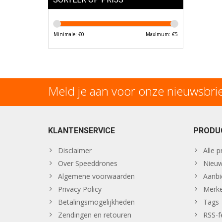
Minimale: €
0
Maximum: €
5
Meld je aan voor onze nieuwsbri
KLANTENSERVICE
PRODU
Disclaimer
Alle 
Over Speeddrones
Nieuw
Algemene voorwaarden
Aanbi
Privacy Policy
Merk
Betalingsmogelijkheden
Tags
Zendingen en retouren
RSS-f