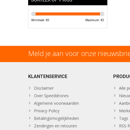
Minimale: €
0
Maximum: €
5
Meld je aan voor onze nieuwsbri
KLANTENSERVICE
PRODU
Disclaimer
Alle 
Over Speeddrones
Nieuw
Algemene voorwaarden
Aanbi
Privacy Policy
Merk
Betalingsmogelijkheden
Tags
Zendingen en retouren
RSS-f