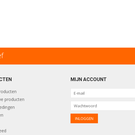
ef
CTEN
MIJN ACCOUNT
producten
e producten
edingen
en
eed