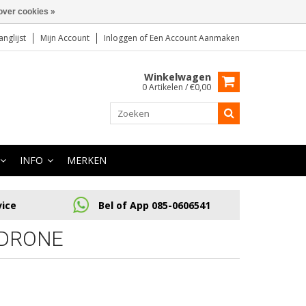
over cookies »
anglijst
Mijn Account
Inloggen
of
Een Account Aanmaken
Winkelwagen
0 Artikelen / €0,00
INFO
MERKEN
vice
Bel of App 085-0606541
 DRONE