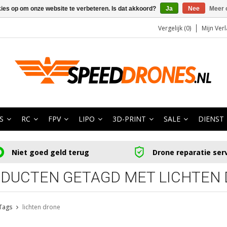
kies op om onze website te verbeteren. Is dat akkoord?
Ja
Nee
Meer 
Vergelijk (0)
Mijn Verl
S
RC
FPV
LIPO
3D-PRINT
SALE
DIENST
Niet goed geld terug
Drone reparatie ser
DUCTEN GETAGD MET LICHTEN
Tags
lichten drone