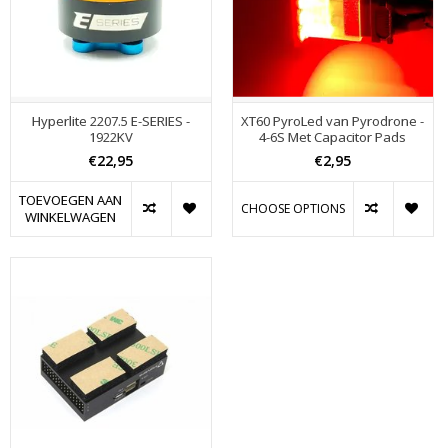
Hyperlite 2207.5 E-SERIES -
XT60 PyroLed van Pyrodrone -
1922KV
4-6S Met Capacitor Pads
€22,95
€2,95
TOEVOEGEN AAN
CHOOSE OPTIONS
WINKELWAGEN