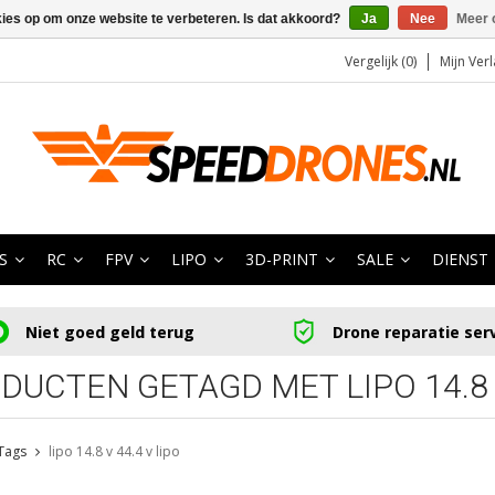
kies op om onze website te verbeteren. Is dat akkoord?
Ja
Nee
Meer 
Vergelijk (0)
Mijn Verl
S
RC
FPV
LIPO
3D-PRINT
SALE
DIENST
Niet goed geld terug
Drone reparatie ser
DUCTEN GETAGD MET LIPO 14.8 V
Tags
lipo 14.8 v 44.4 v lipo