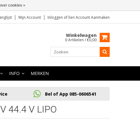
over cookies »
anglijst
Mijn Account
Inloggen
of
Een Account Aanmaken
Winkelwagen
0 Artikelen / €0,00
INFO
MERKEN
vice
Bel of App 085-0606541
 44.4 V LIPO