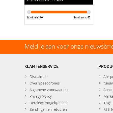
Minimale: €
0
Maximum: €
5
Meld je aan voor onze nieuwsbri
KLANTENSERVICE
PRODU
Disclaimer
Alle 
Over Speeddrones
Nieuw
Algemene voorwaarden
Aanbi
Privacy Policy
Merk
Betalingsmogelijkheden
Tags
Zendingen en retouren
RSS-f