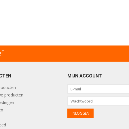
ef
CTEN
MIJN ACCOUNT
producten
e producten
edingen
en
eed