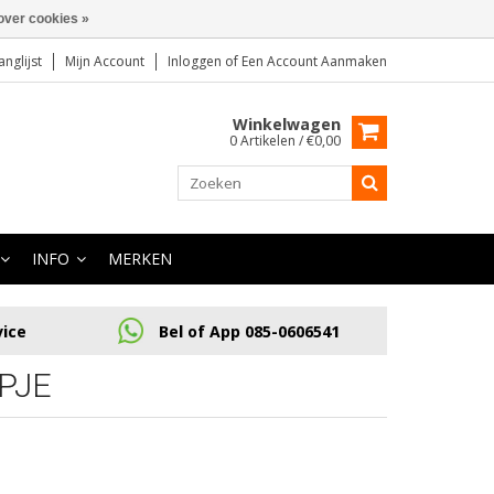
over cookies »
anglijst
Mijn Account
Inloggen
of
Een Account Aanmaken
Winkelwagen
0 Artikelen / €0,00
INFO
MERKEN
vice
Bel of App 085-0606541
PJE