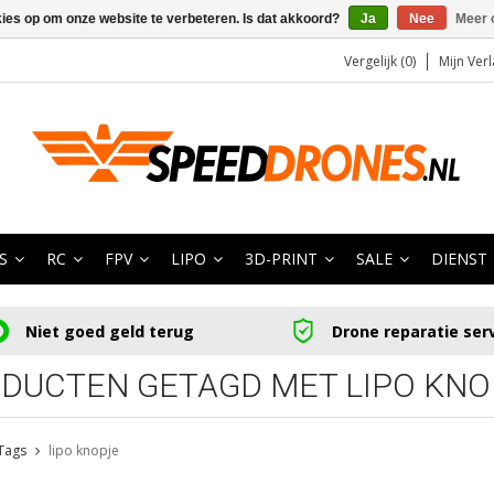
kies op om onze website te verbeteren. Is dat akkoord?
Ja
Nee
Meer 
Vergelijk (0)
Mijn Verl
S
RC
FPV
LIPO
3D-PRINT
SALE
DIENST
Niet goed geld terug
Drone reparatie ser
DUCTEN GETAGD MET LIPO KNO
Tags
lipo knopje