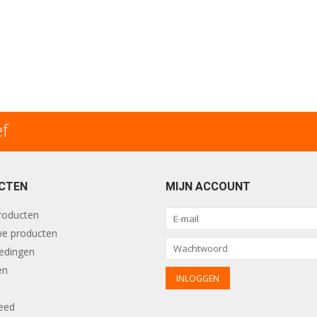
ef
CTEN
MIJN ACCOUNT
producten
e producten
edingen
en
eed