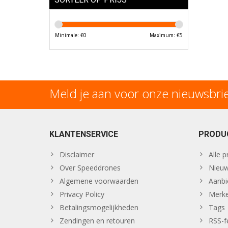
Minimale: €
0
Maximum: €
5
Meld je aan voor onze nieuwsbri
KLANTENSERVICE
PRODU
Disclaimer
Alle 
Over Speeddrones
Nieuw
Algemene voorwaarden
Aanbi
Privacy Policy
Merk
Betalingsmogelijkheden
Tags
Zendingen en retouren
RSS-f