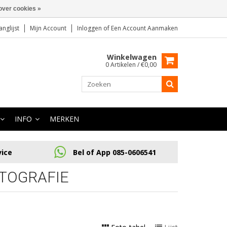
over cookies »
anglijst
Mijn Account
Inloggen
of
Een Account Aanmaken
Winkelwagen
0 Artikelen / €0,00
INFO
MERKEN
vice
Bel of App 085-0606541
TOGRAFIE