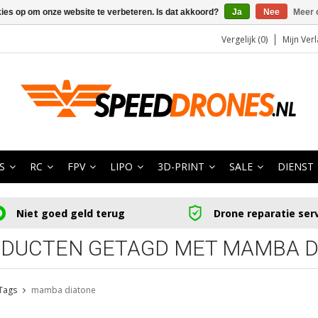
kies op om onze website te verbeteren. Is dat akkoord?
Ja
Nee
Meer 
Vergelijk (0)
Mijn Verl
S
RC
FPV
LIPO
3D-PRINT
SALE
DIENST
Niet goed geld terug
Drone reparatie ser
DUCTEN GETAGD MET MAMBA D
Tags
mamba diatone