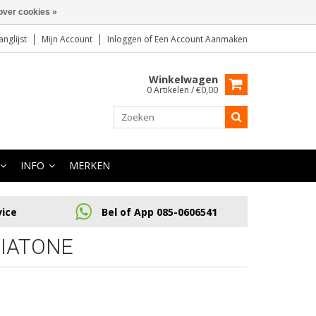
over cookies »
anglijst
Mijn Account
Inloggen
of
Een Account Aanmaken
Winkelwagen
0 Artikelen / €0,00
INFO
MERKEN
vice
Bel of App 085-0606541
IATONE