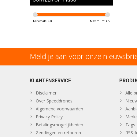
Minimale: €
0
Maximum: €
5
Meld je aan voor onze nieuwsbri
KLANTENSERVICE
PRODU
Disclaimer
Alle 
Over Speeddrones
Nieuw
Algemene voorwaarden
Aanbi
Privacy Policy
Merk
Betalingsmogelijkheden
Tags
Zendingen en retouren
RSS-f