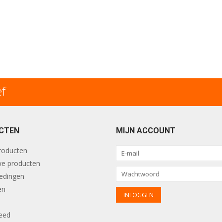
ef
CTEN
MIJN ACCOUNT
producten
e producten
edingen
en
eed