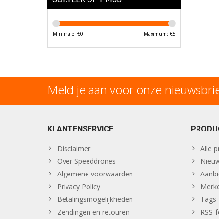
Minimale: €
0
Maximum: €
5
Meld je aan voor onze nieuwsbri
KLANTENSERVICE
PRODU
Disclaimer
Alle 
Over Speeddrones
Nieuw
Algemene voorwaarden
Aanbi
Privacy Policy
Merk
Betalingsmogelijkheden
Tags
Zendingen en retouren
RSS-f