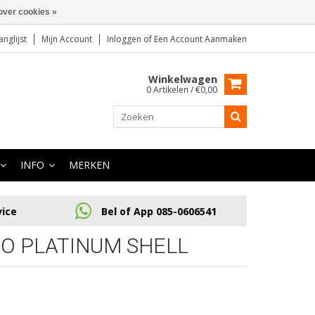
over cookies »
anglijst
Mijn Account
Inloggen
of
Een Account Aanmaken
Winkelwagen
0 Artikelen / €0,00
INFO
MERKEN
vice
Bel of App 085-0606541
O PLATINUM SHELL