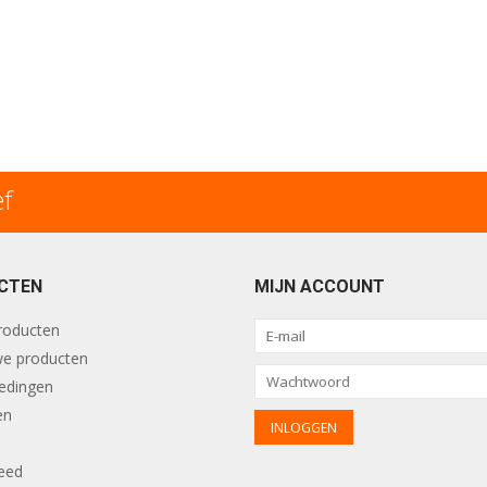
ef
CTEN
MIJN ACCOUNT
producten
e producten
edingen
en
eed