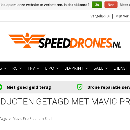
kies op om onze website te verbeteren. Is dat akkoord?
Ja
Nee
Meer 
Vergelijk (0)
Mijn Verl
S
RC
FPV
LIPO
3D-PRINT
SALE
DIENST
Niet goed geld terug
Drone reparatie ser
DUCTEN GETAGD MET MAVIC PR
Tags
Mavic Pro Platinum Shell