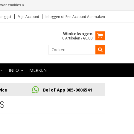
over cookies »
anglijst
Mijn Account
Inloggen
of
Een Account Aanmaken
Winkelwagen
0 Artikelen / €0,00
INFO
MERKEN
vice
Bel of App 085-0606541
S