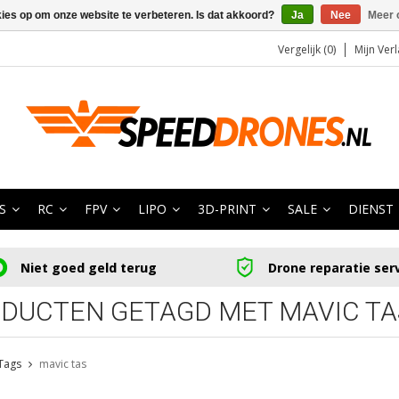
kies op om onze website te verbeteren. Is dat akkoord?
Ja
Nee
Meer 
Vergelijk (0)
Mijn Verl
S
RC
FPV
LIPO
3D-PRINT
SALE
DIENST
Niet goed geld terug
Drone reparatie ser
DUCTEN GETAGD MET MAVIC TA
Tags
mavic tas