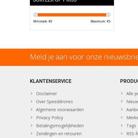
Minimale: €
0
Maximum: €
5
Meld je aan voor onze nieuwsbri
KLANTENSERVICE
PRODU
Disclaimer
Alle 
Over Speeddrones
Nieuw
Algemene voorwaarden
Aanbi
Privacy Policy
Merk
Betalingsmogelijkheden
Tags
Zendingen en retouren
RSS-f