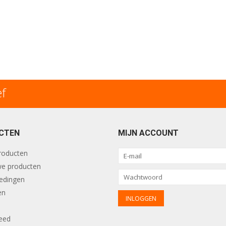
ef
CTEN
MIJN ACCOUNT
producten
e producten
edingen
en
eed