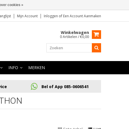
over cookies »
anglijst
Mijn Account
Inloggen
of
Een Account Aanmaken
Winkelwagen
0 Artikelen / €0,00
INFO
MERKEN
vice
Bel of App 085-0606541
YTHON