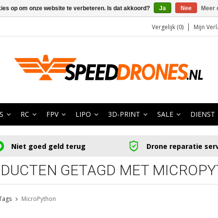
kies op om onze website te verbeteren. Is dat akkoord?
Ja
Nee
Meer 
Vergelijk (0)
Mijn Verl
S
RC
FPV
LIPO
3D-PRINT
SALE
DIENST
Niet goed geld terug
Drone reparatie ser
DUCTEN GETAGD MET MICROP
Tags
MicroPython