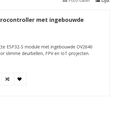
Foto-tabel
Lijst
crocontroller met ingebouwde
cte ESP32-S module met ingebouwde OV2640
or slimme deurbellen, FPV en IoT-projecten.