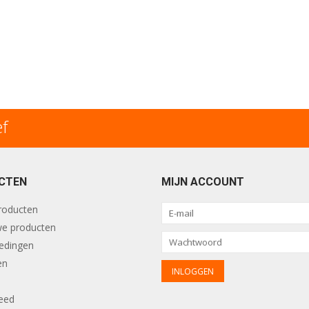
ef
CTEN
MIJN ACCOUNT
producten
e producten
edingen
en
eed