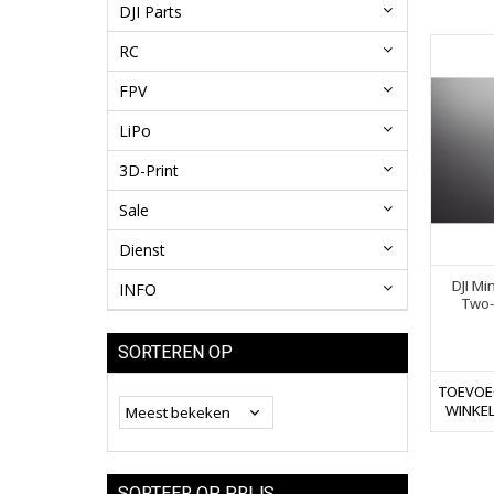
DJI Parts
RC
FPV
LiPo
3D-Print
Sale
Dienst
DJI Mi
INFO
Two-
SORTEREN OP
TOEVOE
WINKE
SORTEER OP PRIJS