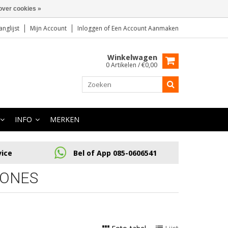
over cookies »
anglijst
Mijn Account
Inloggen
of
Een Account Aanmaken
Winkelwagen
0 Artikelen / €0,00
INFO
MERKEN
vice
Bel of App 085-0606541
RONES