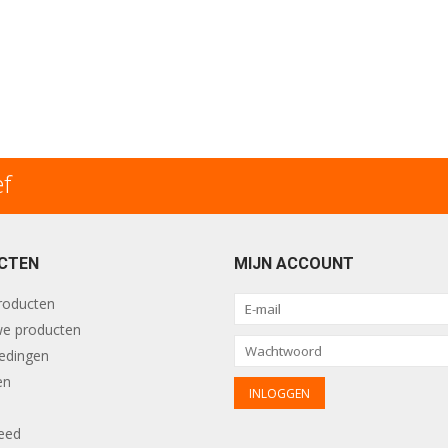
ef
CTEN
MIJN ACCOUNT
producten
e producten
edingen
en
eed