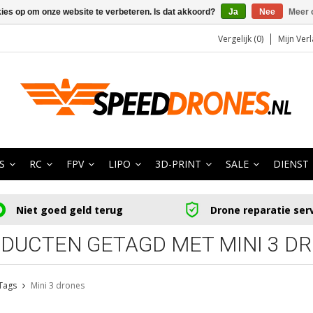
kies op om onze website te verbeteren. Is dat akkoord?
Ja
Nee
Meer 
Vergelijk (0)
Mijn Verl
S
RC
FPV
LIPO
3D-PRINT
SALE
DIENST
Niet goed geld terug
Drone reparatie ser
DUCTEN GETAGD MET MINI 3 D
Tags
Mini 3 drones