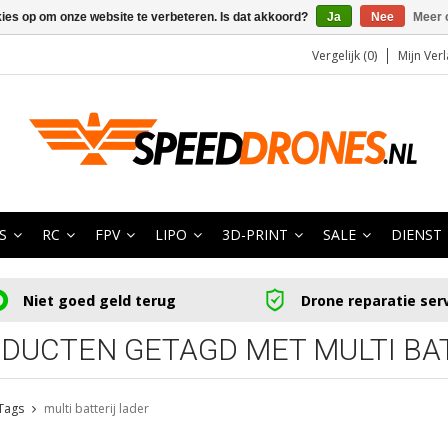
kies op om onze website te verbeteren. Is dat akkoord?
Ja
Nee
Meer 
Vergelijk (0)
Mijn Verl
S
RC
FPV
LIPO
3D-PRINT
SALE
DIENST
Niet goed geld terug
Drone reparatie ser
DUCTEN GETAGD MET MULTI BA
Tags
multi batterij lader