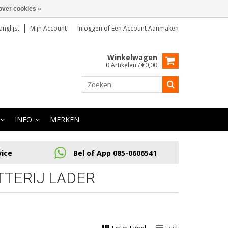
over cookies »
anglijst
Mijn Account
Inloggen
of
Een Account Aanmaken
Winkelwagen
0 Artikelen / €0,00
INFO
MERKEN
vice
Bel of App 085-0606541
TTERIJ LADER