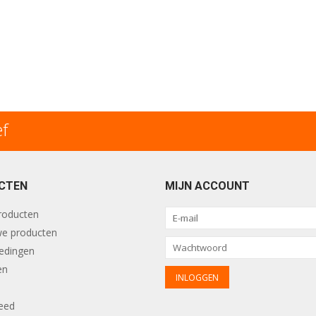
ef
CTEN
MIJN ACCOUNT
producten
e producten
edingen
en
eed