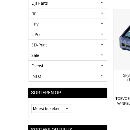
DJI Parts
RC
FPV
LiPo
3D-Print
Sale
Dienst
Sky
INFO
C
SORTEREN OP
TOEVOE
WINKE
SORTEER OP PRIJS