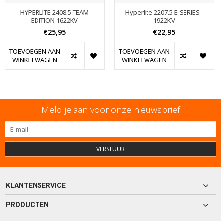
HYPERLITE 2408.5 TEAM
Hyperlite 2207.5 E-SERIES -
EDITION 1622KV
1922KV
€25,95
€22,95
TOEVOEGEN AAN
TOEVOEGEN AAN
WINKELWAGEN
WINKELWAGEN
Meld je aan voor onze nieuwsbrief
VERSTUUR
KLANTENSERVICE
PRODUCTEN