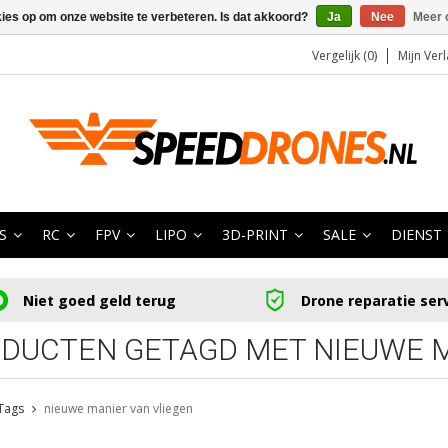
kies op om onze website te verbeteren. Is dat akkoord?
Ja
Nee
Meer 
Vergelijk (0)
Mijn Verl
S
RC
FPV
LIPO
3D-PRINT
SALE
DIENST
Niet goed geld terug
Drone reparatie ser
DUCTEN GETAGD MET NIEUWE M
Tags
nieuwe manier van vliegen