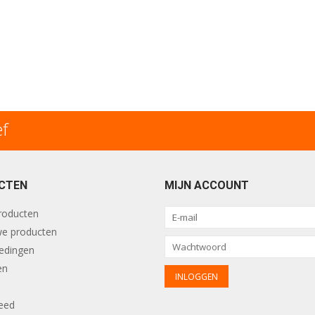
ef
CTEN
MIJN ACCOUNT
producten
e producten
edingen
en
eed