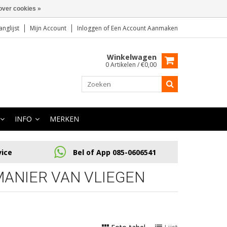
over cookies »
anglijst
Mijn Account
Inloggen
of
Een Account Aanmaken
Winkelwagen
0 Artikelen / €0,00
INFO
MERKEN
vice
Bel of App 085-0606541
ANIER VAN VLIEGEN