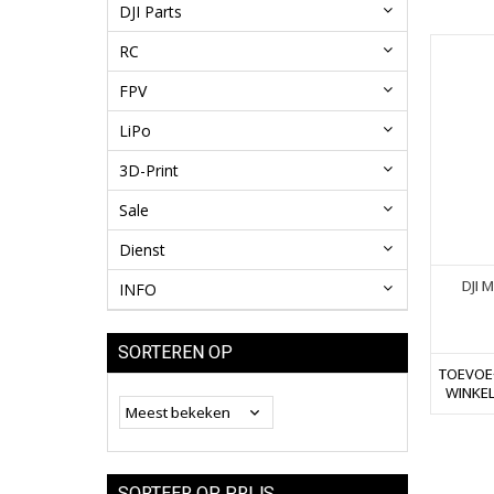
DJI Parts
RC
FPV
LiPo
3D-Print
Sale
Dienst
DJI M
INFO
SORTEREN OP
TOEVOE
WINKE
SORTEER OP PRIJS