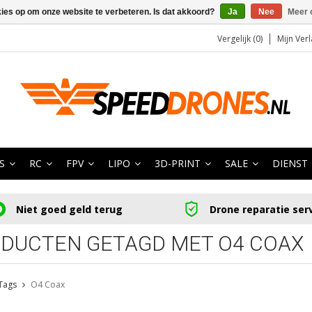
kies op om onze website te verbeteren. Is dat akkoord?
Ja
Nee
Meer 
Vergelijk (0)
Mijn Verl
S
RC
FPV
LIPO
3D-PRINT
SALE
DIENST
Niet goed geld terug
Drone reparatie ser
DUCTEN GETAGD MET O4 COAX
Tags
O4 Coax