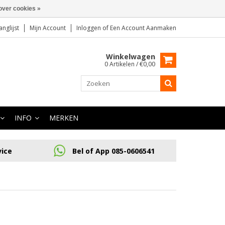
over cookies »
anglijst
Mijn Account
Inloggen
of
Een Account Aanmaken
Winkelwagen
0 Artikelen / €0,00
INFO
MERKEN
vice
Bel of App 085-0606541