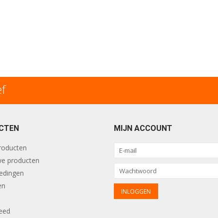
ef
CTEN
MIJN ACCOUNT
producten
e producten
edingen
en
eed