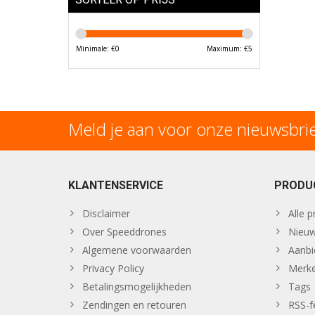
Minimale: €
0
Maximum: €
5
Meld je aan voor onze nieuwsbri
KLANTENSERVICE
PRODU
Disclaimer
Alle 
Over Speeddrones
Nieuw
Algemene voorwaarden
Aanbi
Privacy Policy
Merk
Betalingsmogelijkheden
Tags
Zendingen en retouren
RSS-f