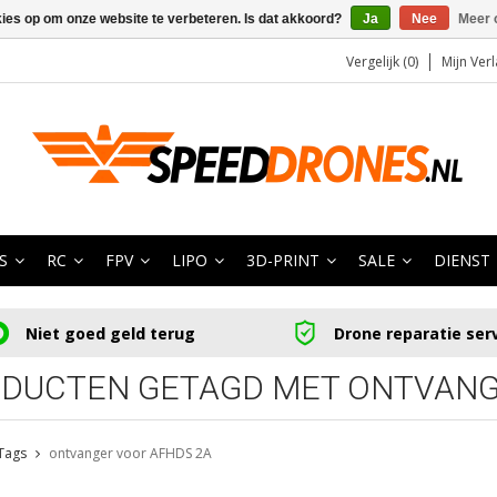
kies op om onze website te verbeteren. Is dat akkoord?
Ja
Nee
Meer 
Vergelijk (0)
Mijn Verl
S
RC
FPV
LIPO
3D-PRINT
SALE
DIENST
Niet goed geld terug
Drone reparatie ser
DUCTEN GETAGD MET ONTVANG
Tags
ontvanger voor AFHDS 2A