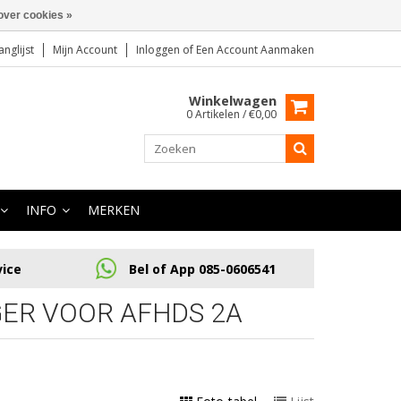
over cookies »
anglijst
Mijn Account
Inloggen
of
Een Account Aanmaken
Winkelwagen
0 Artikelen / €0,00
INFO
MERKEN
vice
Bel of App 085-0606541
ER VOOR AFHDS 2A