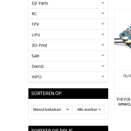
DJI Parts
RC
FPV
LiPo
3D-Print
Sale
Dienst
FlyS
INFO
SORTEREN OP
TOEVOE
WINKE
SORTEER OP PRIJS