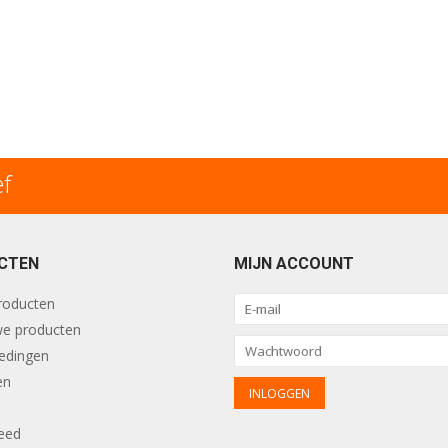
ef
CTEN
MIJN ACCOUNT
producten
e producten
edingen
en
eed