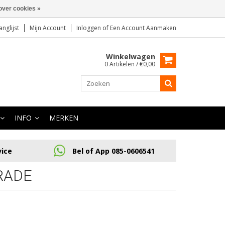
over cookies »
anglijst
Mijn Account
Inloggen
of
Een Account Aanmaken
Winkelwagen
0 Artikelen / €0,00
INFO
MERKEN
vice
Bel of App 085-0606541
RADE