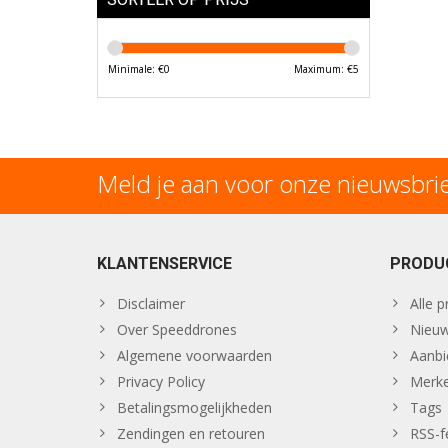
Minimale: €
0
Maximum: €
5
Meld je aan voor onze nieuwsbri
KLANTENSERVICE
PRODU
Disclaimer
Alle 
Over Speeddrones
Nieuw
Algemene voorwaarden
Aanbi
Privacy Policy
Merk
Betalingsmogelijkheden
Tags
Zendingen en retouren
RSS-f