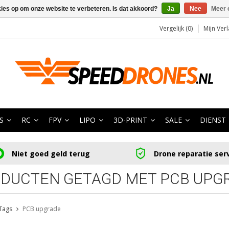
kies op om onze website te verbeteren. Is dat akkoord?
Ja
Nee
Meer 
Vergelijk (0)
Mijn Verl
S
RC
FPV
LIPO
3D-PRINT
SALE
DIENST
Niet goed geld terug
Drone reparatie ser
DUCTEN GETAGD MET PCB UPG
Tags
PCB upgrade