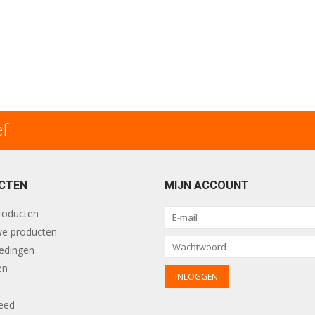
ef
CTEN
MIJN ACCOUNT
producten
e producten
edingen
en
eed