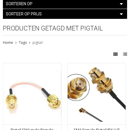
SORTEREN OP
SORTEER OP PRIJS
PRODUCTEN GETAGD MET PIGTAIL
Home
Tags
pigtail
Pigtail SMA male/female
SMA Female Pigtail IPX U.fl