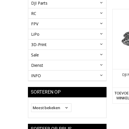
DJI Parts
RC
FPV
LiPo
3D-Print
Sale
Dienst
DJI
INFO
SORTEREN OP
TOEVOE
WINKE
SORTEER OP PRIJS