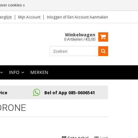
over cookies »
anglijst
Mijn Account
Inloggen
of
Een Account Aanmaken
Winkelwagen
0 Artikelen / €0,00
INFO
MERKEN
vice
Bel of App 085-0606541
DRONE