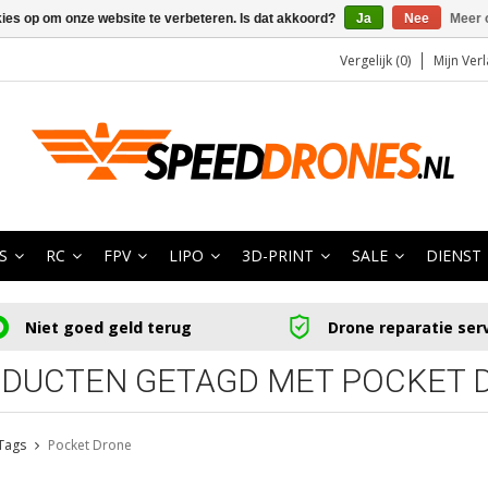
kies op om onze website te verbeteren. Is dat akkoord?
Ja
Nee
Meer 
Vergelijk (0)
Mijn Verl
S
RC
FPV
LIPO
3D-PRINT
SALE
DIENST
Niet goed geld terug
Drone reparatie ser
DUCTEN GETAGD MET POCKET 
Tags
Pocket Drone