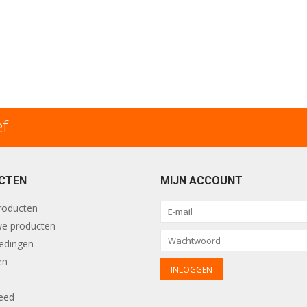
ef
CTEN
MIJN ACCOUNT
producten
e producten
edingen
en
eed