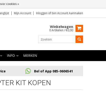
over cookies »
anglijst
Mijn Account
Inloggen
of
Een Account Aanmaken
Winkelwagen
0 Artikelen / €0,00
INFO
MERKEN
vice
Bel of App 085-0606541
TER KIT KOPEN