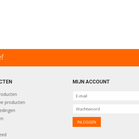
ef
CTEN
MIJN ACCOUNT
producten
e producten
edingen
en
eed