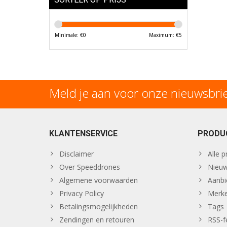
Minimale: €
0
Maximum: €
5
Meld je aan voor onze nieuwsbri
KLANTENSERVICE
PRODU
Disclaimer
Alle 
Over Speeddrones
Nieuw
Algemene voorwaarden
Aanbi
Privacy Policy
Merk
Betalingsmogelijkheden
Tags
Zendingen en retouren
RSS-f