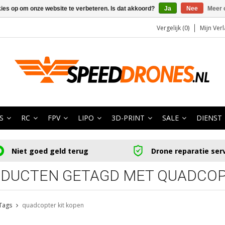
kies op om onze website te verbeteren. Is dat akkoord?
Ja
Nee
Meer 
Vergelijk (0)
Mijn Verl
S
RC
FPV
LIPO
3D-PRINT
SALE
DIENST
Niet goed geld terug
Drone reparatie ser
DUCTEN GETAGD MET QUADCOP
Tags
quadcopter kit kopen