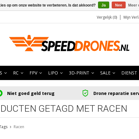
kies op om onze website te verbeteren. Is dat akkoord?
Ja
Nee
Meer 
Vergelijk (0)
Mijn Verl
S
RC
FPV
LIPO
3D-PRINT
SALE
DIENST
Niet goed geld terug
Drone reparatie ser
DUCTEN GETAGD MET RACEN
Tags
Racen