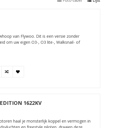
Foto-tabel
Lijst
ewhoop van Flywoo. Dit is een versie zonder
id om uw eigen O3-, O3 lite-, Walksnail- of
 EDITION 1622KV
toren haal je monsterlijk koppel en vermogen in
svluchten en freestyle piloten, draaien deze