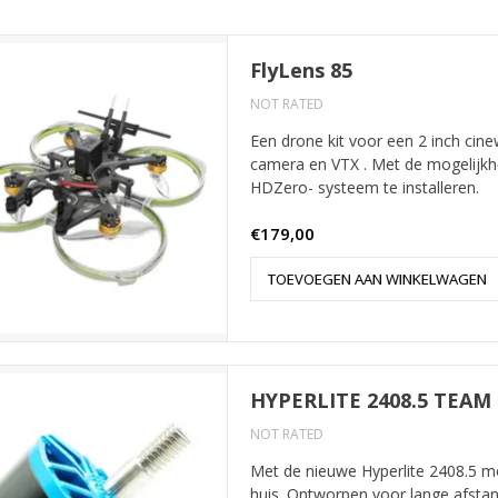
FlyLens 85
NOT RATED
Een drone kit voor een 2 inch cin
camera en VTX . Met de mogelijkhe
HDZero- systeem te installeren.
€179,00
TOEVOEGEN AAN WINKELWAGEN
HYPERLITE 2408.5 TEAM
NOT RATED
Met de nieuwe Hyperlite 2408.5 mo
huis. Ontworpen voor lange afstand