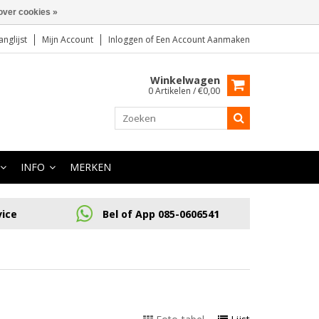
over cookies »
anglijst
Mijn Account
Inloggen
of
Een Account Aanmaken
Winkelwagen
0 Artikelen / €0,00
INFO
MERKEN
vice
Bel of App 085-0606541