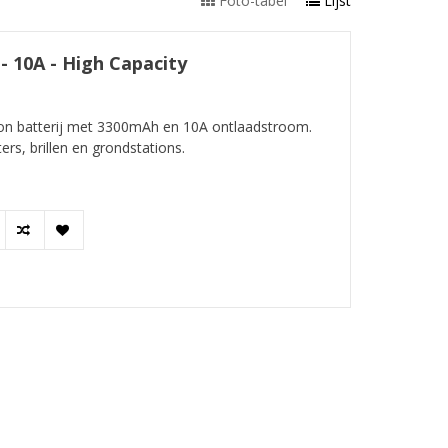
Foto-tabel
Lijst
 10A - High Capacity
on batterij met 3300mAh en 10A ontlaadstroom.
rs, brillen en grondstations.