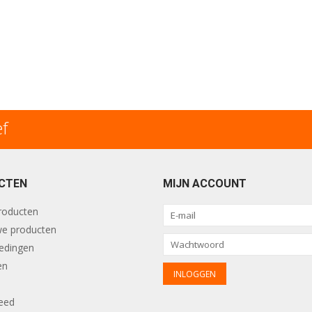
ef
CTEN
MIJN ACCOUNT
producten
e producten
edingen
en
eed