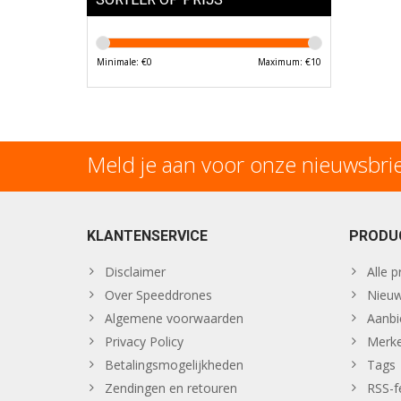
Minimale: €
0
Maximum: €
10
Meld je aan voor onze nieuwsbri
KLANTENSERVICE
PRODU
Disclaimer
Alle 
Over Speeddrones
Nieuw
Algemene voorwaarden
Aanbi
Privacy Policy
Merk
Betalingsmogelijkheden
Tags
Zendingen en retouren
RSS-f