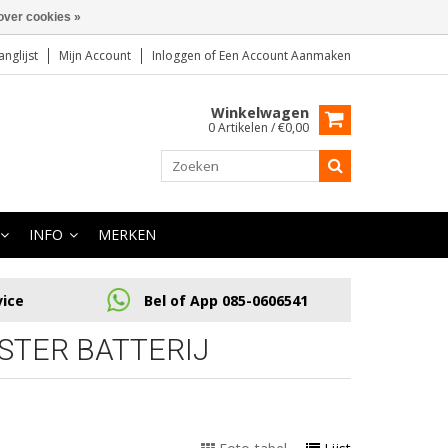
over cookies »
anglijst
Mijn Account
Inloggen
of
Een Account Aanmaken
Winkelwagen
0 Artikelen / €0,00
INFO
MERKEN
vice
Bel of App 085-0606541
TER BATTERIJ