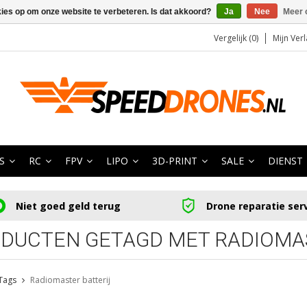
kies op om onze website te verbeteren. Is dat akkoord?
Ja
Nee
Meer 
Vergelijk (0)
Mijn Verl
S
RC
FPV
LIPO
3D-PRINT
SALE
DIENST
Niet goed geld terug
Drone reparatie ser
DUCTEN GETAGD MET RADIOMAS
Tags
Radiomaster batterij