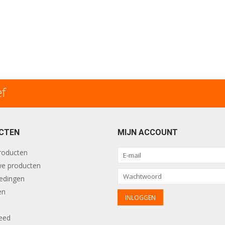
ef
CTEN
MIJN ACCOUNT
producten
e producten
edingen
en
eed