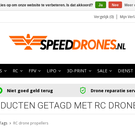
kies op om onze website te verbeteren. Is dat akkoord?
Ja
Nee
Meer 
Vergelijk (0)
Mijn Verl
S
RC
FPV
LIPO
3D-PRINT
SALE
DIENST
Niet goed geld terug
Drone reparatie ser
DUCTEN GETAGD MET RC DRON
Tags
RC drone propellers