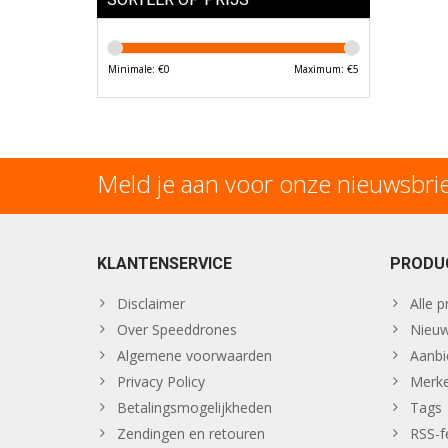
Minimale: €
0
Maximum: €
5
Meld je aan voor onze nieuwsbri
KLANTENSERVICE
PRODU
Disclaimer
Alle 
Over Speeddrones
Nieuw
Algemene voorwaarden
Aanbi
Privacy Policy
Merk
Betalingsmogelijkheden
Tags
Zendingen en retouren
RSS-f