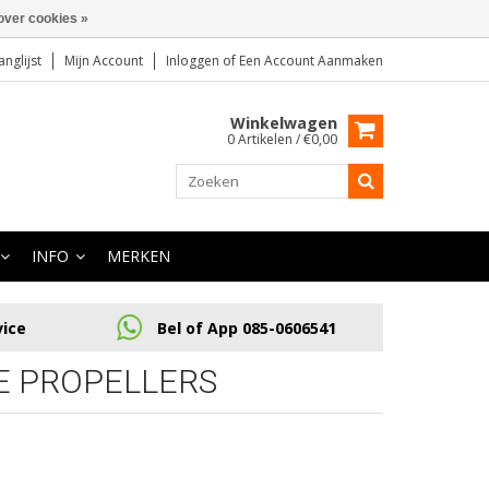
over cookies »
anglijst
Mijn Account
Inloggen
of
Een Account Aanmaken
Winkelwagen
0 Artikelen / €0,00
INFO
MERKEN
vice
Bel of App 085-0606541
E PROPELLERS