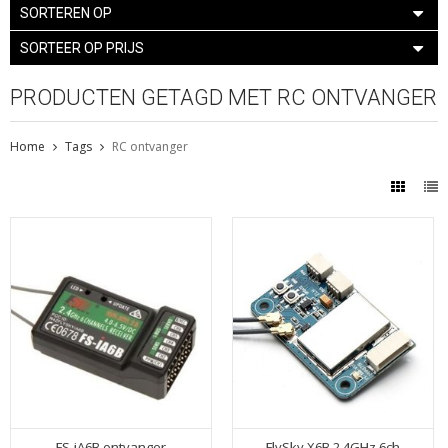
SORTEREN OP
SORTEER OP PRIJS
PRODUCTEN GETAGD MET RC ONTVANGER
Home
Tags
RC ontvanger
FS-iA6B ontvanger
FlySky X6B 2.4GHz 6ch