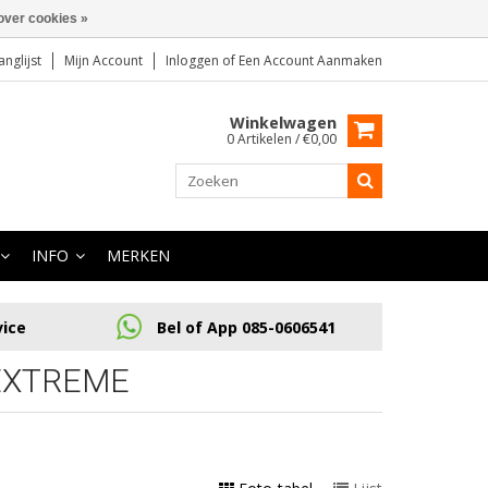
over cookies »
anglijst
Mijn Account
Inloggen
of
Een Account Aanmaken
Winkelwagen
0 Artikelen / €0,00
INFO
MERKEN
vice
Bel of App 085-0606541
EXTREME