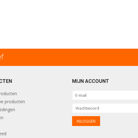
ef
CTEN
MIJN ACCOUNT
producten
e producten
edingen
en
eed