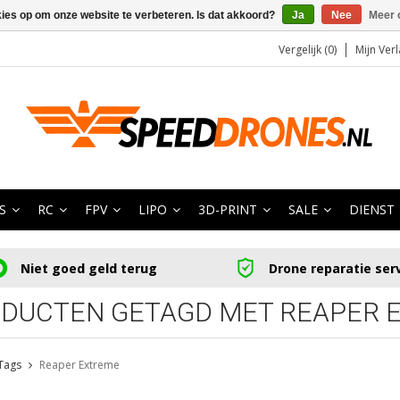
kies op om onze website te verbeteren. Is dat akkoord?
Ja
Nee
Meer 
Vergelijk (0)
Mijn Verl
S
RC
FPV
LIPO
3D-PRINT
SALE
DIENST
Niet goed geld terug
Drone reparatie ser
DUCTEN GETAGD MET REAPER 
Tags
Reaper Extreme