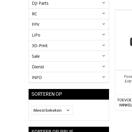
DJI Parts
RC
FPV
LiPo
3D-Print
Sale
Dienst
Fox
INFO
Ext
SORTEREN OP
TOEVOE
WINKE
SORTEER OP PRIJS