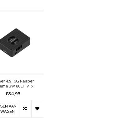
eer 4.9~6G Reaper
reme 3W 80CH VTx
€84,95
GEN AAN
LWAGEN