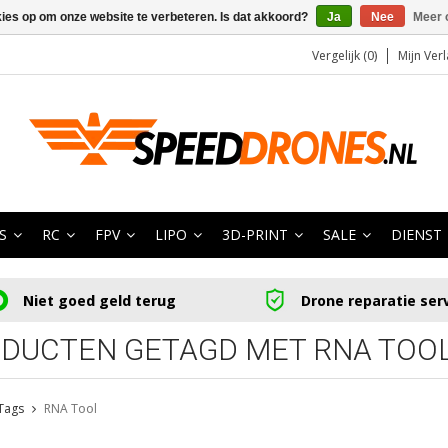
kies op om onze website te verbeteren. Is dat akkoord?
Ja
Nee
Meer 
Vergelijk (0)
Mijn Verl
S
RC
FPV
LIPO
3D-PRINT
SALE
DIENST
Niet goed geld terug
Drone reparatie ser
DUCTEN GETAGD MET RNA TOO
Tags
RNA Tool