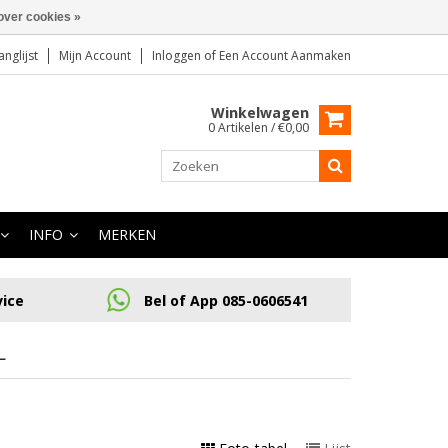
over cookies »
anglijst
Mijn Account
Inloggen
of
Een Account Aanmaken
Winkelwagen
0 Artikelen / €0,00
INFO
MERKEN
vice
Bel of App 085-0606541
L