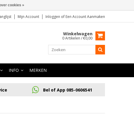
over cookies »
anglijst
Mijn Account
Inloggen
of
Een Account Aanmaken
Winkelwagen
0 Artikelen / €0,00
INFO
MERKEN
vice
Bel of App 085-0606541