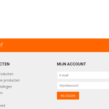
ef
CTEN
MIJN ACCOUNT
producten
e producten
edingen
en
eed