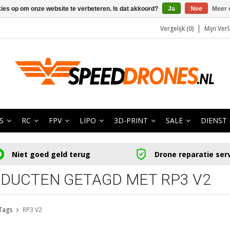
kies op om onze website te verbeteren. Is dat akkoord?
Ja
Nee
Meer 
Vergelijk (0)
Mijn Verl
S
RC
FPV
LIPO
3D-PRINT
SALE
DIENST
Niet goed geld terug
Drone reparatie ser
DUCTEN GETAGD MET RP3 V2
Tags
RP3 V2