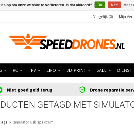
kies op om onze website te verbeteren. Is dat akkoord?
Ja
Nee
Meer 
Vergelijk (0)
Mijn Verl
S
RC
FPV
LIPO
3D-PRINT
SALE
DIENST
Niet goed geld terug
Drone reparatie ser
DUCTEN GETAGD MET SIMULAT
Tags
simulator usb spektrum