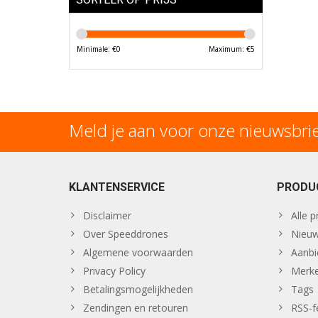
Minimale: €
0
Maximum: €
5
Meld je aan voor onze nieuwsbri
KLANTENSERVICE
PRODU
Disclaimer
Alle 
Over Speeddrones
Nieuw
Algemene voorwaarden
Aanbi
Privacy Policy
Merk
Betalingsmogelijkheden
Tags
Zendingen en retouren
RSS-f