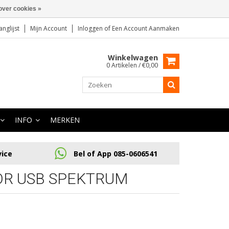
over cookies »
anglijst
Mijn Account
Inloggen
of
Een Account Aanmaken
Winkelwagen
0 Artikelen / €0,00
INFO
MERKEN
vice
Bel of App 085-0606541
OR USB SPEKTRUM