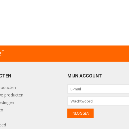
ef
CTEN
MIJN ACCOUNT
producten
e producten
edingen
en
eed