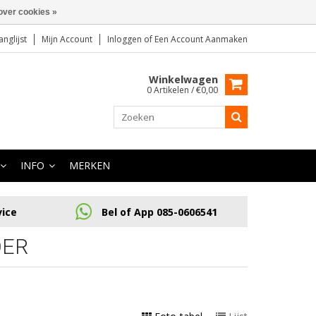
over cookies »
anglijst
Mijn Account
Inloggen
of
Een Account Aanmaken
Winkelwagen
0 Artikelen / €0,00
INFO
MERKEN
vice
Bel of App 085-0606541
OER