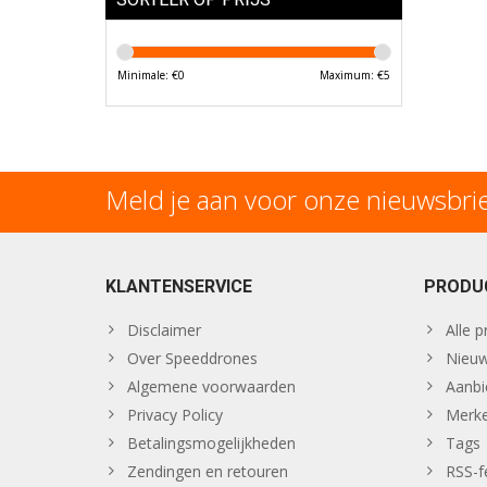
Minimale: €
0
Maximum: €
5
Meld je aan voor onze nieuwsbri
KLANTENSERVICE
PRODU
Disclaimer
Alle 
Over Speeddrones
Nieuw
Algemene voorwaarden
Aanbi
Privacy Policy
Merk
Betalingsmogelijkheden
Tags
Zendingen en retouren
RSS-f