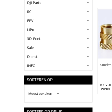
DJI Parts
RC
FPV
LiPo
3D-Print
Sale
Dienst
Smeltmo
INFO
SORTEREN OP
TOEVOE
WINKE
SORTEER OP PRIJS