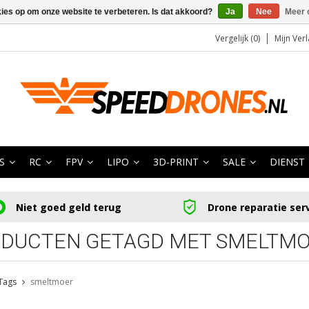
kies op om onze website te verbeteren. Is dat akkoord?
Ja
Nee
Meer 
Vergelijk (0)
Mijn Verl
S
RC
FPV
LIPO
3D-PRINT
SALE
DIENST
Niet goed geld terug
Drone reparatie ser
DUCTEN GETAGD MET SMELTM
Tags
smeltmoer