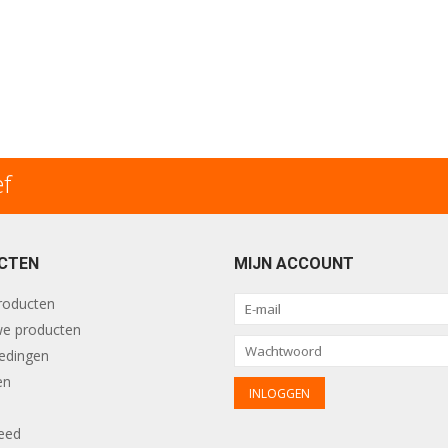
ef
CTEN
MIJN ACCOUNT
producten
e producten
edingen
en
eed