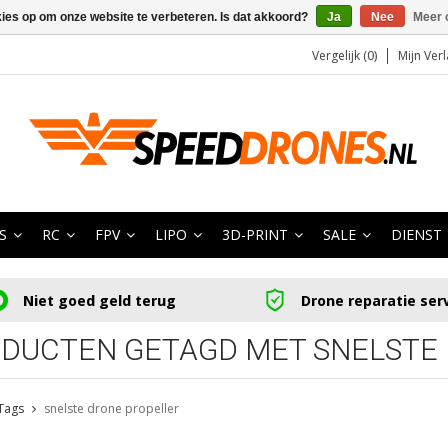
kies op om onze website te verbeteren. Is dat akkoord?
Ja
Nee
Meer 
Vergelijk (0)
Mijn Verl
S
RC
FPV
LIPO
3D-PRINT
SALE
DIENST
Niet goed geld terug
Drone reparatie ser
DUCTEN GETAGD MET SNELSTE
Tags
snelste drone propeller