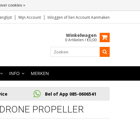
over cookies »
anglijst
Mijn Account
Inloggen
of
Een Account Aanmaken
Winkelwagen
0 Artikelen / €0,00
INFO
MERKEN
vice
Bel of App 085-0606541
 DRONE PROPELLER