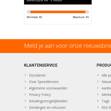
Minimale: €
0
Maximum: €
5
Meld je aan voor onze nieuwsbri
KLANTENSERVICE
PRODU
Disclaimer
Alle 
Over Speeddrones
Nieuw
Algemene voorwaarden
Aanbi
Privacy Policy
Merk
Betalingsmogelijkheden
Tags
Zendingen en retouren
RSS-f