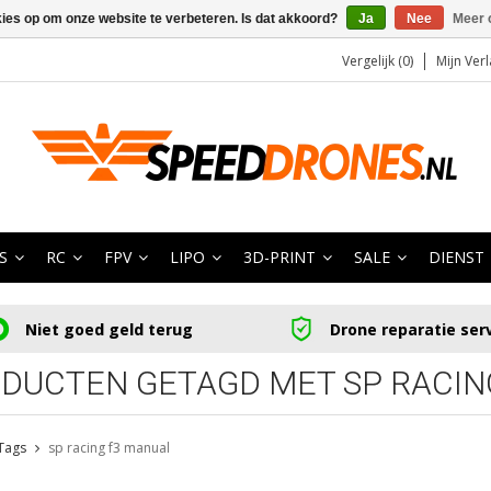
kies op om onze website te verbeteren. Is dat akkoord?
Ja
Nee
Meer 
Vergelijk (0)
Mijn Verl
S
RC
FPV
LIPO
3D-PRINT
SALE
DIENST
Niet goed geld terug
Drone reparatie ser
DUCTEN GETAGD MET SP RACIN
Tags
sp racing f3 manual