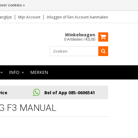
over cookies »
anglijst
Mijn Account
Inloggen
of
Een Account Aanmaken
Winkelwagen
0 Artikelen / €0,00
INFO
MERKEN
vice
Bel of App 085-0606541
G F3 MANUAL