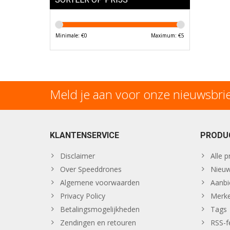
Minimale: €
0
Maximum: €
5
Meld je aan voor onze nieuwsbri
KLANTENSERVICE
PRODU
Disclaimer
Alle 
Over Speeddrones
Nieuw
Algemene voorwaarden
Aanbi
Privacy Policy
Merk
Betalingsmogelijkheden
Tags
Zendingen en retouren
RSS-f