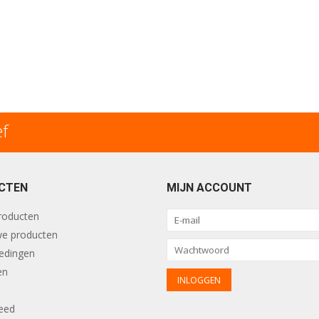
ef
CTEN
MIJN ACCOUNT
producten
e producten
edingen
en
eed