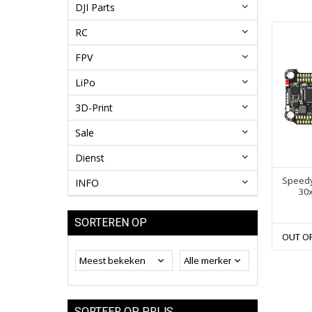
DJI Parts
RC
FPV
LiPo
3D-Print
Sale
Dienst
Speedy
INFO
30
SORTEREN OP
OUT O
SORTEER OP PRIJS