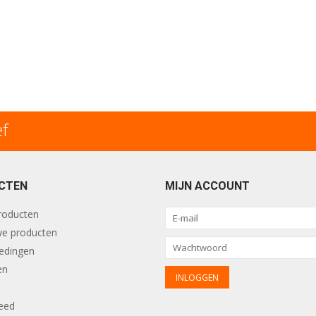
ef
CTEN
MIJN ACCOUNT
producten
e producten
edingen
en
eed