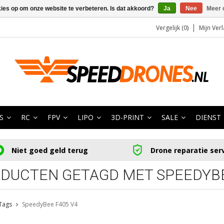
kies op om onze website te verbeteren. Is dat akkoord?
Ja
Nee
Meer 
Vergelijk (0)
Mijn Verl
S
RC
FPV
LIPO
3D-PRINT
SALE
DIENST
Niet goed geld terug
Drone reparatie ser
DUCTEN GETAGD MET SPEEDYBE
Tags
SpeedyBee F405 V4