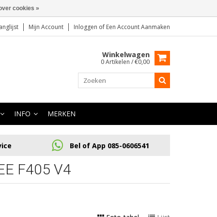
over cookies »
anglijst
Mijn Account
Inloggen
of
Een Account Aanmaken
Winkelwagen
0 Artikelen / €0,00
INFO
MERKEN
vice
Bel of App 085-0606541
E F405 V4