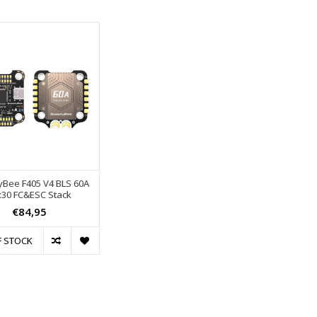
Bee F405 V4 BLS 60A
x30 FC&ESC Stack
€84,95
F STOCK