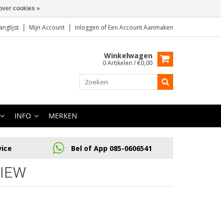
over cookies »
anglijst
Mijn Account
Inloggen
of
Een Account Aanmaken
Winkelwagen
0 Artikelen / €0,00
INFO
MERKEN
vice
Bel of App 085-0606541
VIEW