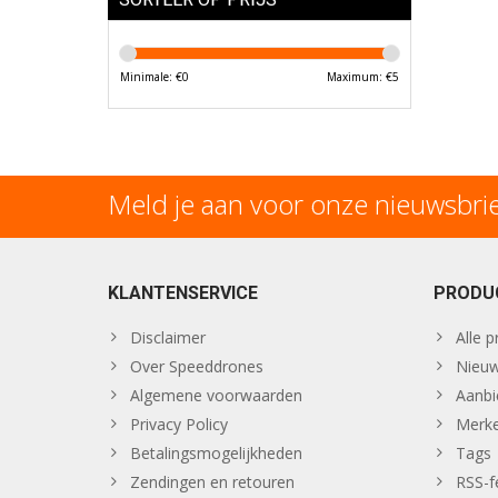
Minimale: €
0
Maximum: €
5
Meld je aan voor onze nieuwsbri
KLANTENSERVICE
PRODU
Disclaimer
Alle 
Over Speeddrones
Nieuw
Algemene voorwaarden
Aanbi
Privacy Policy
Merk
Betalingsmogelijkheden
Tags
Zendingen en retouren
RSS-f