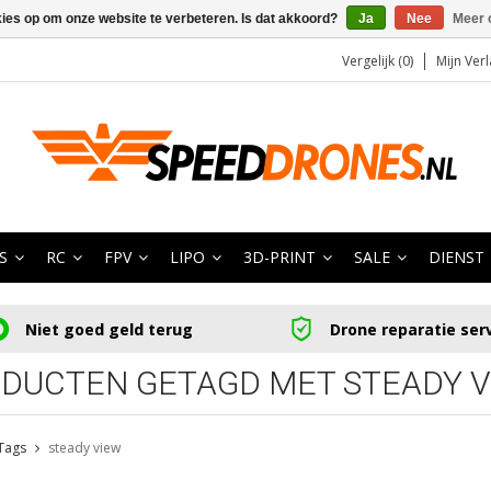
kies op om onze website te verbeteren. Is dat akkoord?
Ja
Nee
Meer 
Vergelijk (0)
Mijn Verl
S
RC
FPV
LIPO
3D-PRINT
SALE
DIENST
Niet goed geld terug
Drone reparatie ser
DUCTEN GETAGD MET STEADY 
Tags
steady view