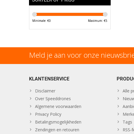
Minimale: €
0
Maximum: €
5
Meld je aan voor onze nieuwsbri
KLANTENSERVICE
PRODU
Disclaimer
Alle 
Over Speeddrones
Nieuw
Algemene voorwaarden
Aanbi
Privacy Policy
Merk
Betalingsmogelijkheden
Tags
Zendingen en retouren
RSS-f