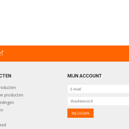
ef
CTEN
MIJN ACCOUNT
producten
e producten
edingen
en
eed