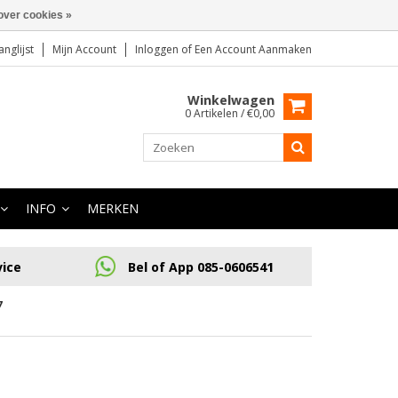
over cookies »
anglijst
Mijn Account
Inloggen
of
Een Account Aanmaken
Winkelwagen
0 Artikelen / €0,00
INFO
MERKEN
vice
Bel of App 085-0606541
7