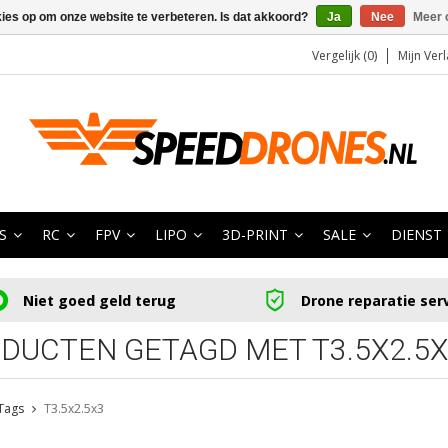
kies op om onze website te verbeteren. Is dat akkoord?
Ja
Nee
Meer 
Vergelijk (0)
Mijn Verl
S
RC
FPV
LIPO
3D-PRINT
SALE
DIENST
Niet goed geld terug
Drone reparatie ser
DUCTEN GETAGD MET T3.5X2.5X
Tags
T3.5x2.5x3