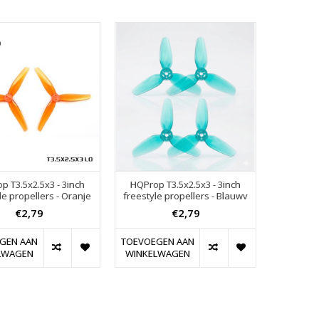
p T3.5x2.5x3 - 3inch
HQProp T3.5x2.5x3 - 3inch
le propellers - Oranje
freestyle propellers - Blauwv
€2,79
€2,79
GEN AAN
TOEVOEGEN AAN
LWAGEN
WINKELWAGEN