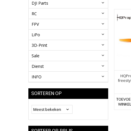
DJI Parts
RC
FPV
LiPo
3D-Print
Sale
Dienst
HQPro
INFO
freesty
SORTEREN OP
TOEVOE
WINKE
SORTEER OP PRIJS