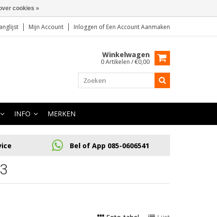
over cookies »
anglijst
Mijn Account
Inloggen
of
Een Account Aanmaken
Winkelwagen
0 Artikelen / €0,00
INFO
MERKEN
vice
Bel of App 085-0606541
3