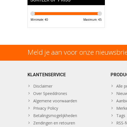
Minimale: €
0
Maximum: €
5
Meld je aan voor onze nieuwsbri
KLANTENSERVICE
PRODU
Disclaimer
Alle 
Over Speeddrones
Nieuw
Algemene voorwaarden
Aanbi
Privacy Policy
Merk
Betalingsmogelijkheden
Tags
Zendingen en retouren
RSS-f