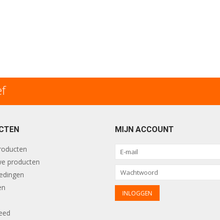
ef
CTEN
MIJN ACCOUNT
producten
e producten
edingen
en
eed