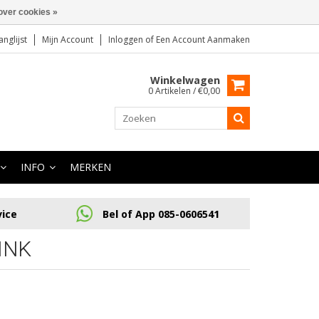
over cookies »
anglijst
Mijn Account
Inloggen
of
Een Account Aanmaken
Winkelwagen
0 Artikelen / €0,00
INFO
MERKEN
vice
Bel of App 085-0606541
INK