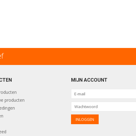
ef
CTEN
MIJN ACCOUNT
producten
e producten
edingen
en
eed