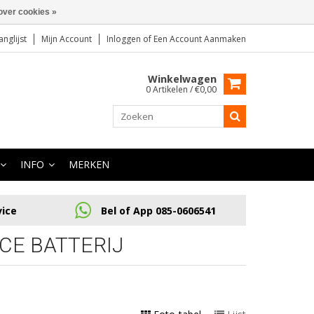
over cookies »
anglijst
Mijn Account
Inloggen
of
Een Account Aanmaken
Winkelwagen
0 Artikelen / €0,00
INFO
MERKEN
vice
Bel of App 085-0606541
CE BATTERIJ