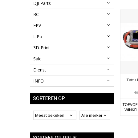
DJI Parts
RC
FPV
LiPo
3D-Print
Sale
Dienst
Tattu 
INFO
€
SORTEREN OP
TOEVOE
WINKE
SORTEER OP PRIJS