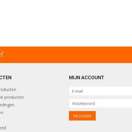
ef
CTEN
MIJN ACCOUNT
producten
e producten
edingen
en
eed