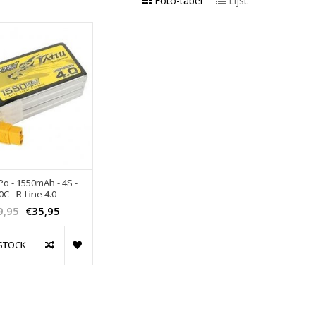
Foto-tabel
Lijst
iPo - 1550mAh - 4S -
0C - R-Line 4.0
9,95
€35,95
STOCK