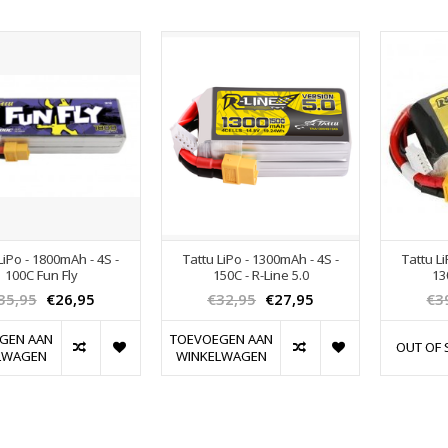
LiPo - 1800mAh - 4S -
Tattu LiPo - 1300mAh - 4S -
Tattu L
100C Fun Fly
150C - R-Line 5.0
13
35,95
€26,95
€32,95
€27,95
€3
GEN AAN
TOEVOEGEN AAN
OUT OF 
LWAGEN
WINKELWAGEN