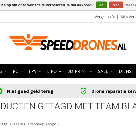
kies op om onze website te verbeteren. Is dat akkoord?
Ja
Nee
Meer 
Vergelijk (0)
Mijn Verl
S
RC
FPV
LIPO
3D-PRINT
SALE
DIENST
Niet goed geld terug
Drone reparatie ser
DUCTEN GETAGD MET TEAM BLA
Tags
Team Black Sheep Tango 2