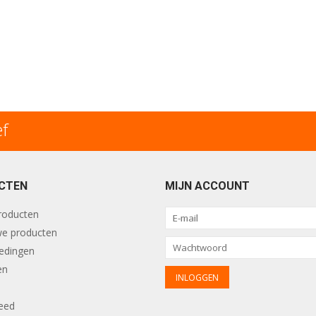
ef
CTEN
MIJN ACCOUNT
producten
e producten
edingen
en
eed