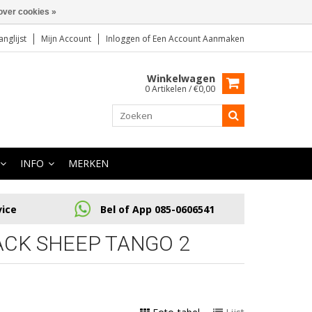
over cookies »
anglijst
Mijn Account
Inloggen
of
Een Account Aanmaken
Winkelwagen
0 Artikelen / €0,00
INFO
MERKEN
vice
Bel of App 085-0606541
CK SHEEP TANGO 2