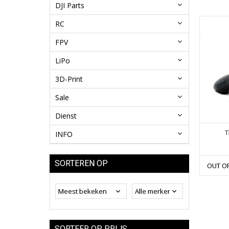
DJI Parts
RC
FPV
LiPo
3D-Print
Sale
Dienst
T
INFO
SORTEREN OP
OUT O
SORTEER OP PRIJS