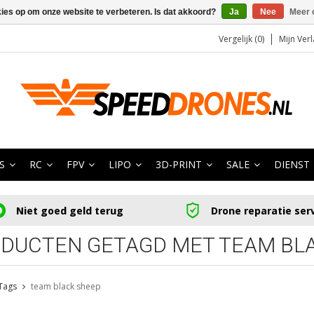
kies op om onze website te verbeteren. Is dat akkoord?
Ja
Nee
Meer 
Vergelijk (0)
Mijn Verl
S
RC
FPV
LIPO
3D-PRINT
SALE
DIENST
Niet goed geld terug
Drone reparatie ser
DUCTEN GETAGD MET TEAM BL
Tags
team black sheep