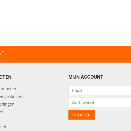
ef
CTEN
MIJN ACCOUNT
producten
e producten
edingen
en
eed