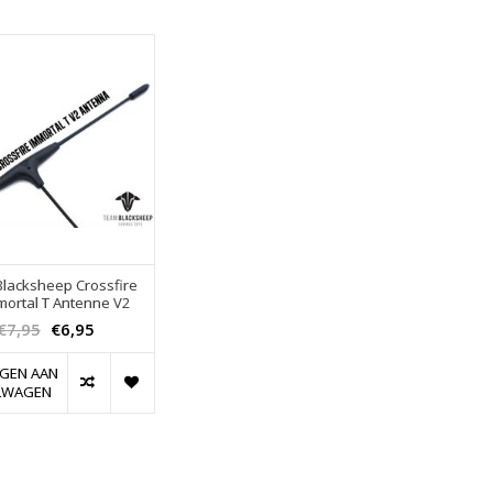
lacksheep Crossfire
mortal T Antenne V2
€7,95
€6,95
GEN AAN
LWAGEN