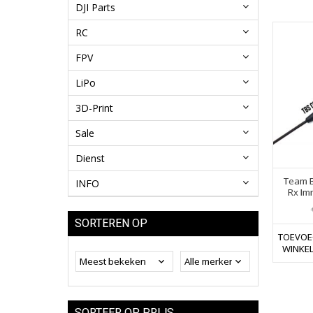
DJI Parts
RC
FPV
LiPo
3D-Print
Sale
Dienst
Team B
INFO
Rx Im
SORTEREN OP
TOEVOE
WINKE
SORTEER OP PRIJS