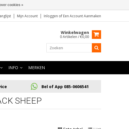
over cookies »
anglijst
Mijn Account
Inloggen
of
Een Account Aanmaken
Winkelwagen
0 Artikelen / €0,00
INFO
MERKEN
vice
Bel of App 085-0606541
ACK SHEEP