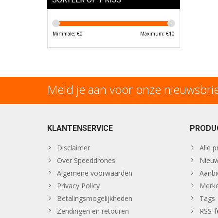
Minimale: €
0
Maximum: €
10
Meld je aan voor onze nieuwsbri
KLANTENSERVICE
PRODU
Disclaimer
Alle 
Over Speeddrones
Nieuw
Algemene voorwaarden
Aanbi
Privacy Policy
Merk
Betalingsmogelijkheden
Tags
Zendingen en retouren
RSS-f