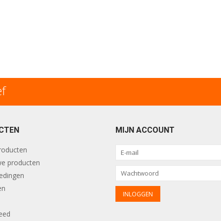
ef
CTEN
MIJN ACCOUNT
producten
e producten
edingen
en
eed