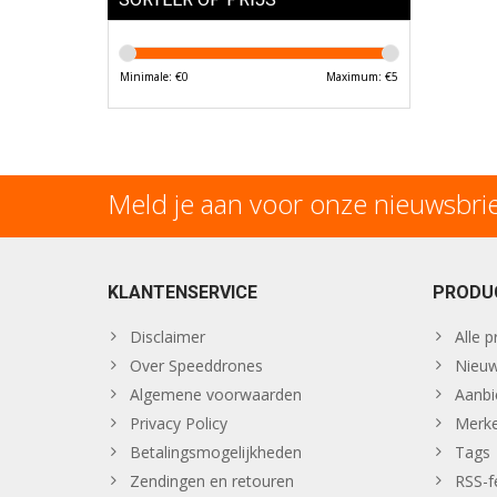
Minimale: €
0
Maximum: €
5
Meld je aan voor onze nieuwsbri
KLANTENSERVICE
PRODU
Disclaimer
Alle 
Over Speeddrones
Nieuw
Algemene voorwaarden
Aanbi
Privacy Policy
Merk
Betalingsmogelijkheden
Tags
Zendingen en retouren
RSS-f