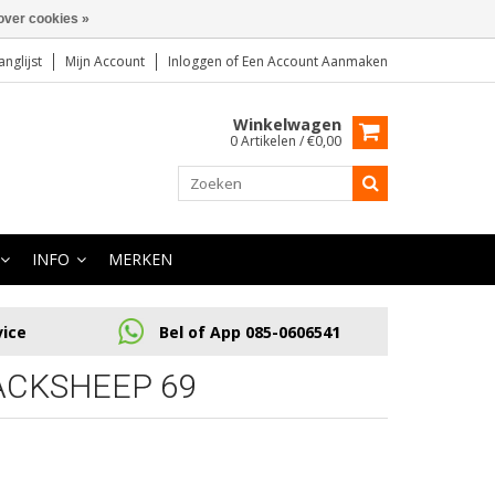
over cookies »
anglijst
Mijn Account
Inloggen
of
Een Account Aanmaken
Winkelwagen
0 Artikelen / €0,00
INFO
MERKEN
vice
Bel of App 085-0606541
ACKSHEEP 69