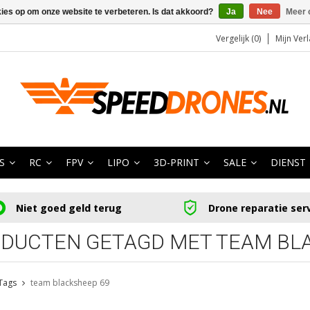
kies op om onze website te verbeteren. Is dat akkoord?
Ja
Nee
Meer 
Vergelijk (0)
Mijn Verl
S
RC
FPV
LIPO
3D-PRINT
SALE
DIENST
Niet goed geld terug
Drone reparatie ser
DUCTEN GETAGD MET TEAM BL
Tags
team blacksheep 69